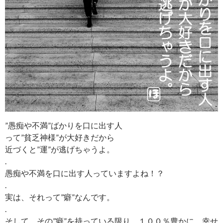
”愚痴や不満”ばかりを口に出す人
って”貧乏神様”が大好きだから
近づくと”運”が逃げちゃうよ。
.
愚痴や不満を口に出す人っていますよね！？
.
実は、それって”癖”なんです。
.
そして、その”癖”を持っている限り、１００％豊かに、幸せ