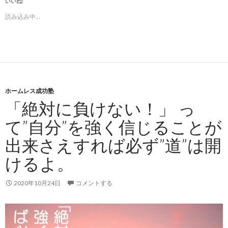
いいね:
読み込み中...
ホームレス成功塾
「絶対に負けない！」 っ
て”自分”を強く信じることが
出来さえすれば必ず”道”は開
けるよ。
2020年10月24日
コメントする