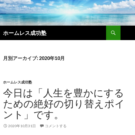
検
ホームレス成功塾
索
コ
ン
テ
ン
月別アーカイブ: 2020年10月
ツ
へ
ス
キ
ホームレス成功塾
ッ
今日は「人生を豊かにする
プ
ための絶好の切り替えポイ
ント」です。
2020年10月31日
コメントする