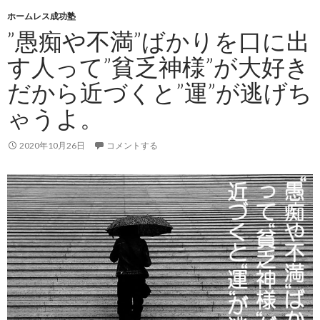
ホームレス成功塾
”愚痴や不満”ばかりを口に出
す人って”貧乏神様”が大好き
だから近づくと”運”が逃げち
ゃうよ。
2020年10月26日
コメントする