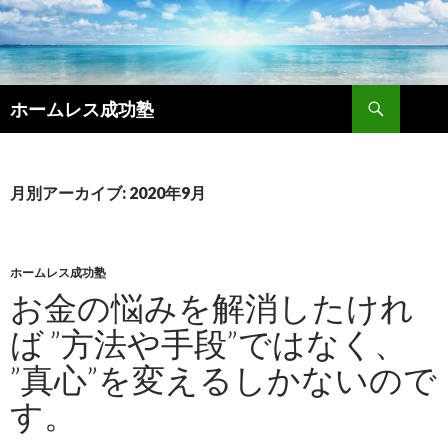
検
ホームレス成功塾
索
コ
ン
テ
ン
月別アーカイブ: 2020年9月
ツ
へ
ス
キ
ホームレス成功塾
ッ
お金の悩みを解消したけれ
プ
ば ”方法や手段”ではなく、
”真心”を変えるしかないので
す。