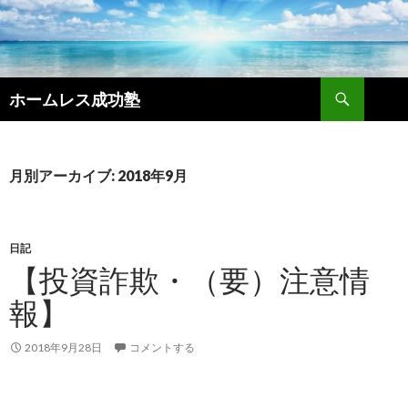
検
ホームレス成功塾
索
コ
ン
テ
ン
月別アーカイブ: 2018年9月
ツ
へ
ス
キ
日記
ッ
【投資詐欺・（要）注意情
プ
報】
2018年9月28日
コメントする