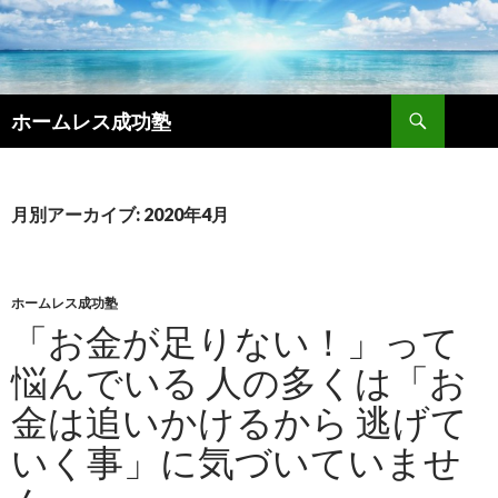
検
ホームレス成功塾
索
コ
ン
テ
ン
月別アーカイブ: 2020年4月
ツ
へ
ス
キ
ホームレス成功塾
ッ
「お金が足りない！」って
プ
悩んでいる 人の多くは「お
金は追いかけるから 逃げて
いく事」に気づいていませ