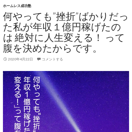
ホームレス成功塾
何やっても”挫折”ばかりだっ
た私が年収１億円稼げたの
は 絶対に人生 変える！ って
腹を決めたからです。
2020年4月22日
コメントする