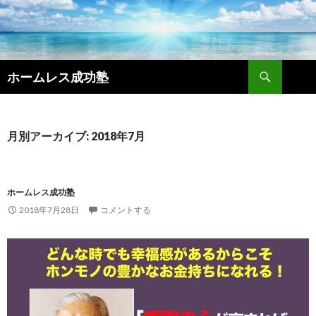
検
ホームレス成功塾
索
コ
ン
テ
ン
月別アーカイブ: 2018年7月
ツ
へ
ス
キ
ホームレス成功塾
ッ
2018年7月28日
コメントする
プ