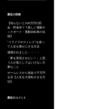
索:
最近の投稿
【知らないと100万円の罰
金・即免停？？新しい電動キ
ックボード・電動自転車の法
律】
”イライラやストレス”を使っ
て人生を豊かにする方法
逮捕されました・・・・
「夢を実現させたい！」と思
う人が落としてはいけない大
事なこと
ホームレスから借金４千万円
を完【人生を大逆転させる方
法】
最近のコメント