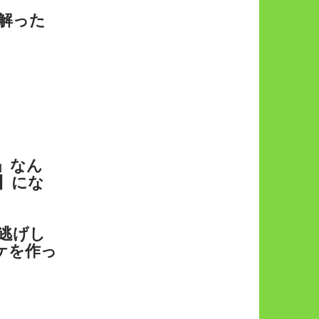
解った
」なん
】にな
夜逃げし
ケを作っ