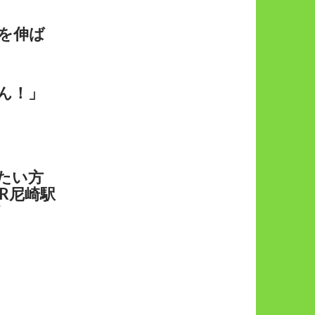
を伸ば
ん！」
たい方
R尼崎駅
／