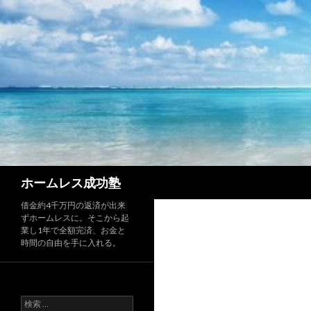
検
ホームレス成功塾
索
借金約4千万円の返済が出来
ずホームレスに。そこから起
業し1年で全額完済、お金と
時間の自由を手に入れる。
検