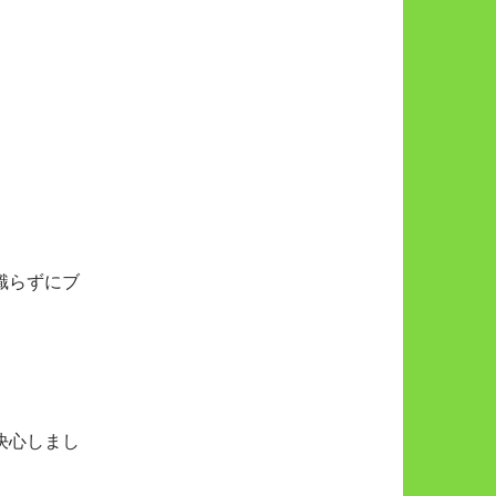
識らずにブ
？
決心しまし