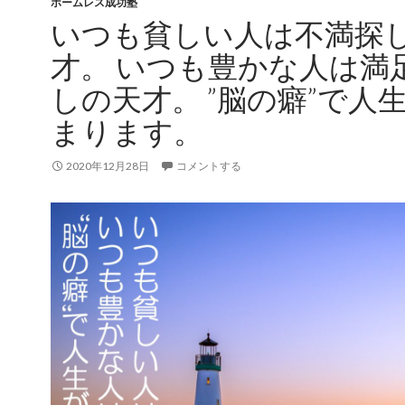
ホームレス成功塾
いつも貧しい人は不満探
才。 いつも豊かな人は満
しの天才。 ”脳の癖”で人
まります。
2020年12月28日
コメントする