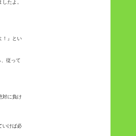
ましたよ。
よ！』とい
ら、従って
絶対に負け
ていけば必