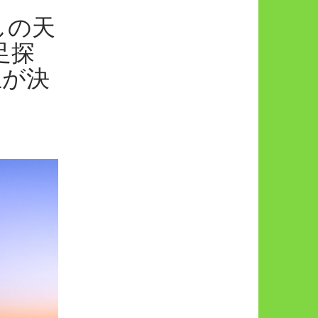
しの天
足探
生が決