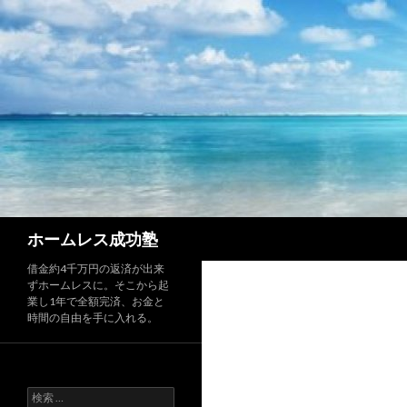
検
ホームレス成功塾
索
借金約4千万円の返済が出来
ずホームレスに。そこから起
業し1年で全額完済、お金と
時間の自由を手に入れる。
検