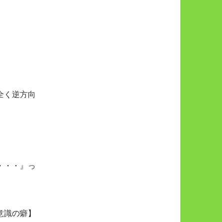
全く逆方向
・・・』っ
意識の癖】