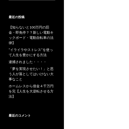
索:
最近の投稿
【知らないと100万円の罰
金・即免停？？新しい電動キ
ックボード・電動自転車の法
律】
”イライラやストレス”を使っ
て人生を豊かにする方法
逮捕されました・・・・
「夢を実現させたい！」と思
う人が落としてはいけない大
事なこと
ホームレスから借金４千万円
を完【人生を大逆転させる方
法】
最近のコメント