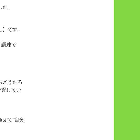
した。
し】です。
く訓練で
らどうだろ
を探してい
えて”自分