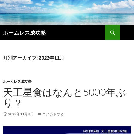
検
ホームレス成功塾
索
コ
ン
テ
ン
月別アーカイブ: 2022年11月
ツ
へ
ス
キ
ホームレス成功塾
ッ
天王星食はなんと5000年ぶ
プ
り？
2022年11月8日
コメントする