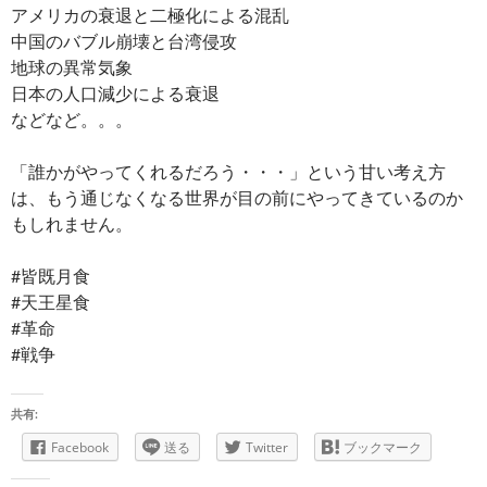
アメリカの衰退と二極化による混乱
中国のバブル崩壊と台湾侵攻
地球の異常気象
日本の人口減少による衰退
などなど。。。
「誰かがやってくれるだろう・・・」という甘い考え方
は、もう通じなくなる世界が目の前にやってきているのか
もしれません。
#皆既月食
#天王星食
#革命
#戦争
共有:
Facebook
送る
Twitter
ブックマーク