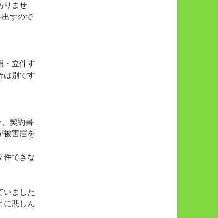
ありませ
を出すので
捕・立件す
合は別です
合、契約書
が被害届を
立件できな
ていました
とに悲しん