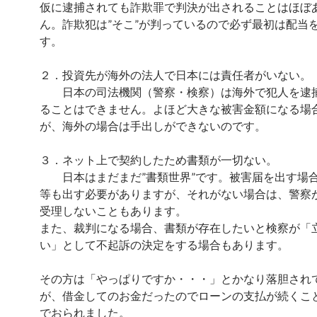
仮に逮捕されても詐欺罪で判決が出されることはほぼ
ん。詐欺犯は”そこ”が判っているので必ず最初は配当
す。
２．投資先が海外の法人で日本には責任者がいない。
日本の司法機関（警察・検察）は海外で犯人を逮
ることはできません。よほど大きな被害金額になる場
が、海外の場合は手出しができないのです。
３．ネット上で契約したため書類が一切ない。
日本はまだまだ”書類世界”です。被害届を出す場
等も出す必要がありますが、それがない場合は、警察
受理しないこともあります。
また、裁判になる場合、書類が存在したいと検察が「
い」として不起訴の決定をする場合もあります。
その方は「やっぱりですか・・・」とかなり落胆され
が、借金してのお金だったのでローンの支払が続くこ
でおられました。