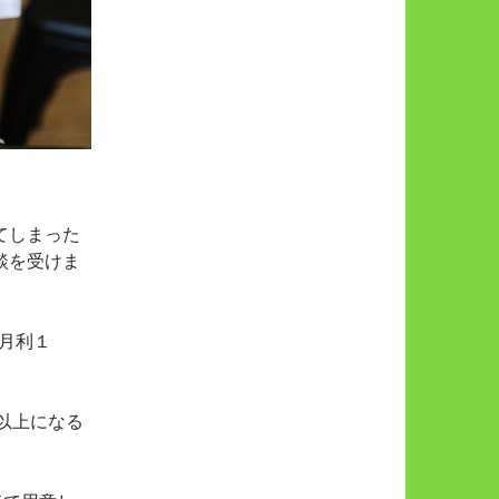
てしまった
談を受けま
月利１
円以上になる