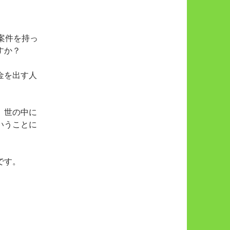
案件を持っ
すか？
金を出す人
、世の中に
いうことに
です。
。
。