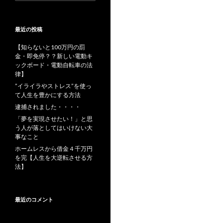
索:
最近の投稿
【知らないと100万円の罰
金・即免停？？新しい電動キ
ックボード・電動自転車の法
律】
”イライラやストレス”を使っ
て人生を豊かにする方法
逮捕されました・・・・
「夢を実現させたい！」と思
う人が落としてはいけない大
事なこと
ホームレスから借金４千万円
を完【人生を大逆転させる方
法】
最近のコメント