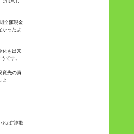
ドで用意し
間全額現金
なかったよ
金化も出来
そうです。
投資先の責
しょ
れば”詐欺