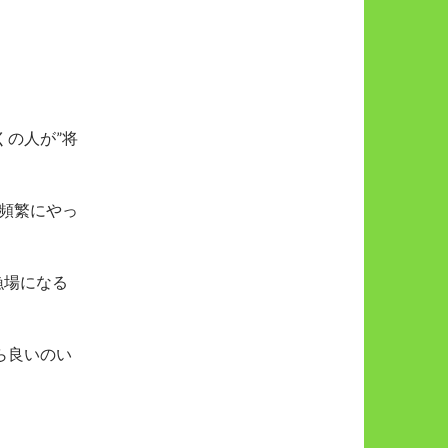
の人が”将
頻繁にやっ
漁場になる
ら良いのい