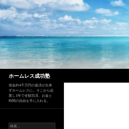
検
ホームレス成功塾
索
借金約4千万円の返済が出来
ずホームレスに。そこから起
業し1年で全額完済、お金と
時間の自由を手に入れる。
検