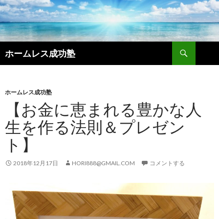
検
ホームレス成功塾
索
コ
ン
テ
ン
ホームレス成功塾
ツ
【お金に恵まれる豊かな人
へ
生を作る法則＆プレゼン
ス
キ
ト】
ッ
プ
2018年12月17日
HORI888@GMAIL.COM
コメントする