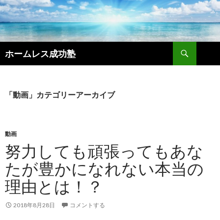
検
ホームレス成功塾
索
コ
ン
テ
ン
「動画」カテゴリーアーカイブ
ツ
へ
ス
キ
動画
ッ
努力しても頑張ってもあな
プ
たが豊かになれない本当の
理由とは！？
2018年8月28日
コメントする