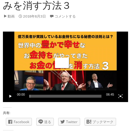
みを消す方法３
動画
2018年8月3日
コメントする
動
画
プ
レ
ー
ヤ
ー
00:00
06:45
共有:
Facebook
送る
Twitter
ブックマーク