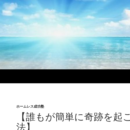
ホームレス成功塾
【誰もが簡単に奇跡を起
法】