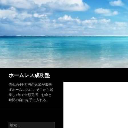
検
ホームレス成功塾
索
借金約4千万円の返済が出来
ずホームレスに。そこから起
業し1年で全額完済、お金と
時間の自由を手に入れる。
検