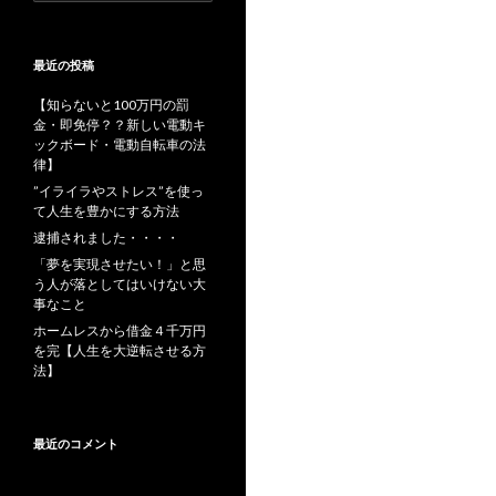
索:
最近の投稿
【知らないと100万円の罰
金・即免停？？新しい電動キ
ックボード・電動自転車の法
律】
”イライラやストレス”を使っ
て人生を豊かにする方法
逮捕されました・・・・
「夢を実現させたい！」と思
う人が落としてはいけない大
事なこと
ホームレスから借金４千万円
を完【人生を大逆転させる方
法】
最近のコメント