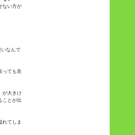
せない方が
違いなんで
取っても良
】が大きけ
ることが出
溢れてしま