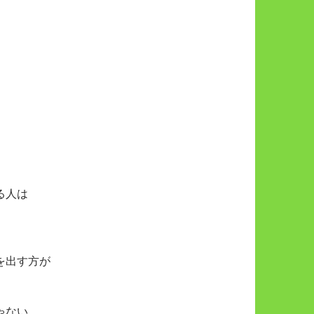
る人は
を出す方が
ゃない