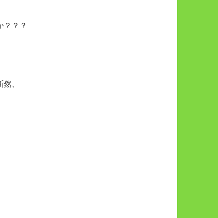
か？？？
断然、