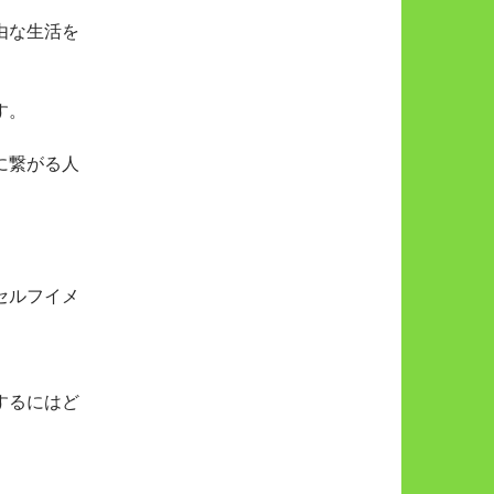
由な生活を
す。
に繋がる人
セルフイメ
するにはど