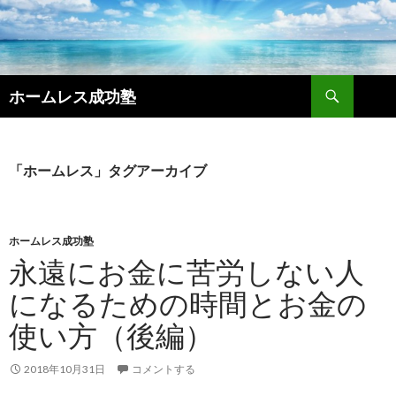
検
ホームレス成功塾
索
コ
ン
テ
ン
「ホームレス」タグアーカイブ
ツ
へ
ス
キ
ホームレス成功塾
ッ
永遠にお金に苦労しない人
プ
になるための時間とお金の
使い方（後編）
2018年10月31日
コメントする